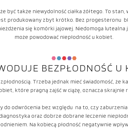
że być także niewydolność ciałka żółtego. To stan
 jest produkowany zbyt krótko. Bez progesteronu bł
eżdżenia się komórki jajowej. Niedomoga lutealna 
może powodować niepłodność u kobiet.
WODUJE BEZPŁODNOŚĆ U 
płodnością. Trzeba jednak mieć świadomość, że każd
biet, które pragną zajść w ciążę, oznacza skrajnie
y do odwrócenia bez względu na to, czy zaburzenia 
diagnostyka oraz dobrze dobrane leczenie niepło
odnieniem. Na kobiecą płodność negatywnie wpływa