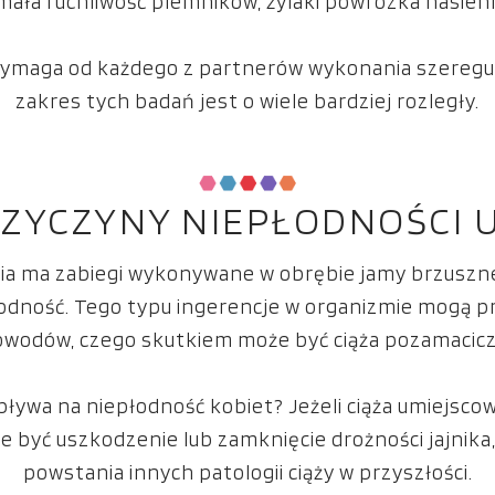
mała ruchliwość plemników, żylaki powrózka nasien
 wymaga od każdego z partnerów wykonania szeregu
zakres tych badań jest o wiele bardziej rozległy.
RZYCZYNY NIEPŁODNOŚCI U
enia ma zabiegi wykonywane w obrębie jamy brzuszne
łodność. Tego typu ingerencje w organizmie mogą p
jowodów, czego skutkiem może być ciąża pozamacicz
ywa na niepłodność kobiet? Jeżeli ciąża umiejscowi 
być uszkodzenie lub zamknięcie drożności jajnika,
powstania innych patologii ciąży w przyszłości.