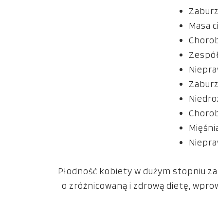
Zabur
Masa c
Chorob
Zespół
Niepra
Zaburz
Niedro
Choro
Mięśni
Niepra
Płodność kobiety w dużym stopniu zale
o zróżnicowaną i zdrową dietę, wprow