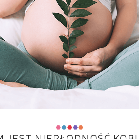
M JEST NIEPŁODNOŚĆ KOBI