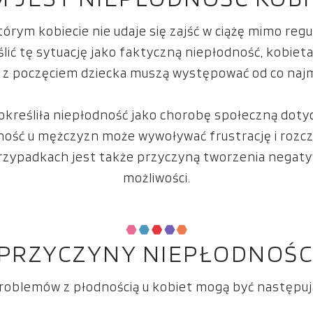
którym kobiecie nie udaje się zajść w ciążę mimo reg
ślić tę sytuację jako faktyczną niepłodność, kobie
z poczęciem dziecka muszą występować od co najm
określiła niepłodność jako chorobę społeczną dotyc
odność u mężczyzn może wywoływać frustrację i rozc
u przypadkach jest także przyczyną tworzenia negat
możliwości.
 PRZYCZYNY NIEPŁODNOŚC
roblemów z płodnością u kobiet mogą być następują