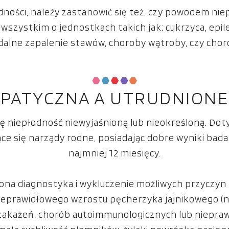
ności, należy zastanowić się też, czy powodem ni
szystkim o jednostkach takich jak: cukrzyca, epile
alne zapalenie stawów, choroby wątroby, czy chor
OPATYCZNA A UTRUDNIONE 
ę niepłodność niewyjaśnioną lub nieokreśloną. Doty
ące się narządy rodne, posiadając dobre wyniki badań,
najmniej 12 miesięcy.
biona diagnostyka i wykluczenie możliwych przyczyn
nieprawidłowego wzrostu pęcherzyka jajnikowego (
 zakażeń, chorób autoimmunologicznych lub nieprawi