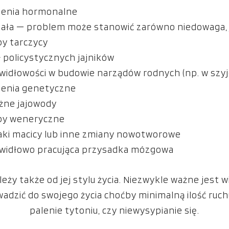
zenia hormonalne
iała — problem może stanowić zarówno niedowaga, 
y tarczycy
 policystycznych jajników
widłowości w budowie narządów rodnych (np. w szyj
enia genetyczne
żne jajowody
by weneryczne
aki macicy lub inne zmiany nowotworowe
widłowo pracująca przysadka mózgowa
ży także od jej stylu życia. Niezwykle ważne jest w
adzić do swojego życia choćby minimalną ilość ruchu
palenie tytoniu, czy niewysypianie się.