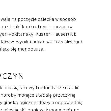
ozwala na poczęcie dziecka w sposób
 oraz braki konkretnych narządów
yer-Rokitansky-Küster-Hauser) lub
jników w wyniku nowotworu złośliwego).
jąca się menopauza.
WCZYN
kl miesiączkowy trudno także ustalić
h choroby mogące stać się przyczyną
y ginekologiczne, dbały o odpowiednią
ne miesiączki, ponieważ mogę być one