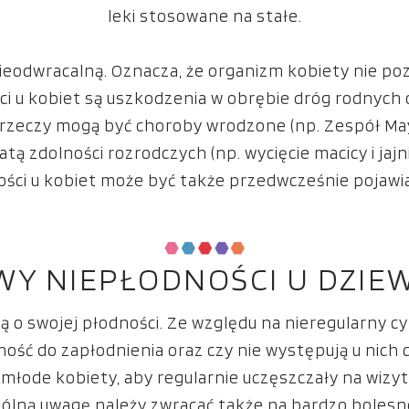
leki stosowane na stałe.
nieodwracalną. Oznacza, że organizm kobiety nie p
ci u kobiet są uszkodzenia w obrębie dróg rodnych
rzeczy mogą być choroby wrodzone (np. Zespół Ma
tą zdolności rozrodczych (np. wycięcie macicy i ja
ci u kobiet może być także przedwcześnie pojawia
WY NIEPŁODNOŚCI U DZIE
 o swojej płodności. Ze względu na nieregularny cy
lność do zapłodnienia oraz czy nie występują u nic
młode kobiety, aby regularnie uczęszczały na wizyt
ególną uwagę należy zwracać także na bardzo boles